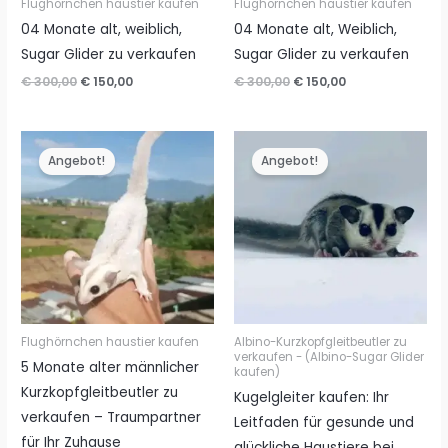
Flughörnchen haustier kaufen
Flughörnchen haustier kaufen
04 Monate alt, weiblich,
04 Monate alt, Weiblich,
Sugar Glider zu verkaufen
Sugar Glider zu verkaufen
Ursprünglicher
Aktueller
Ursprünglicher
Aktueller
€
300,00
€
150,00
€
300,00
€
150,00
Preis
Preis
Preis
Preis
war:
ist:
war:
ist:
€ 300,00
€ 150,00.
€ 300,00
€ 150,00.
Angebot!
Angebot!
Flughörnchen haustier kaufen
Albino-Kurzkopfgleitbeutler zu
verkaufen - (Albino-Sugar Glider
5 Monate alter männlicher
kaufen)
Kurzkopfgleitbeutler zu
Kugelgleiter kaufen: Ihr
verkaufen – Traumpartner
Leitfaden für gesunde und
für Ihr Zuhause
glückliche Haustiere bei