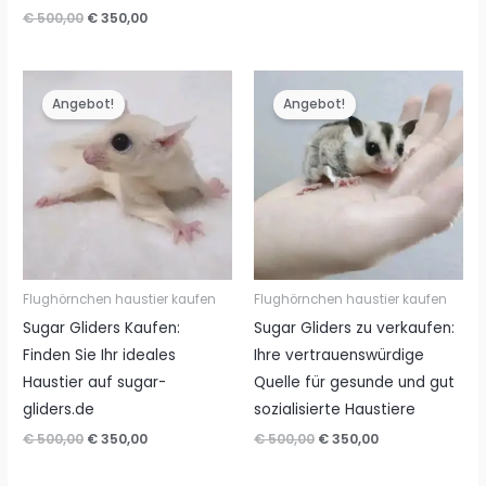
Preis
Preis
Ursprünglicher
Aktueller
€
500,00
€
350,00
war:
ist:
Preis
Preis
€ 500,00
€ 350,00.
war:
ist:
€ 500,00
€ 350,00.
Angebot!
Angebot!
Flughörnchen haustier kaufen
Flughörnchen haustier kaufen
Sugar Gliders Kaufen:
Sugar Gliders zu verkaufen:
Finden Sie Ihr ideales
Ihre vertrauenswürdige
Haustier auf sugar-
Quelle für gesunde und gut
gliders.de
sozialisierte Haustiere
Ursprünglicher
Aktueller
Ursprünglicher
Aktueller
€
500,00
€
350,00
€
500,00
€
350,00
Preis
Preis
Preis
Preis
war:
ist:
war:
ist: