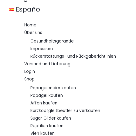
s
€
w
Español
a
5
r
0
:
,
Home
€
0
0
Über uns
6
.
9
Gesundheitsgarantie
,
Impressum
0
0
Rückerstattungs- und Rückgaberichtlinien
Versand und Lieferung
Login
Shop
Papageieneier kaufen
Papagei kaufen
Affen kaufen
Kurzkopfgleitbeutler zu verkaufen
Sugar Glider kaufen
Reptilien kaufen
Vieh kaufen