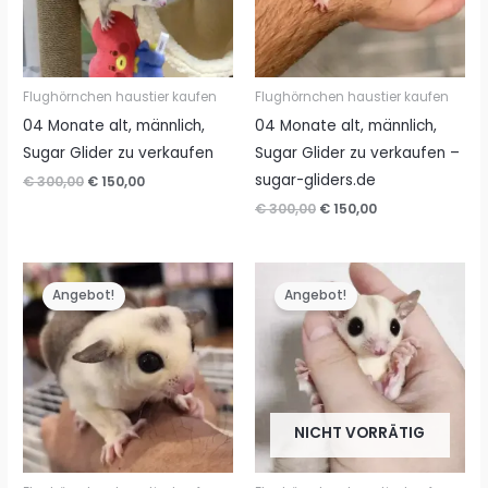
Flughörnchen haustier kaufen
Flughörnchen haustier kaufen
04 Monate alt, männlich,
04 Monate alt, männlich,
Sugar Glider zu verkaufen
Sugar Glider zu verkaufen –
sugar-gliders.de
Ursprünglicher
Aktueller
€
300,00
€
150,00
Preis
Preis
Ursprünglicher
Aktueller
€
300,00
€
150,00
war:
ist:
Preis
Preis
€ 300,00
€ 150,00.
war:
ist:
€ 300,00
€ 150,00.
Angebot!
Angebot!
NICHT VORRÄTIG