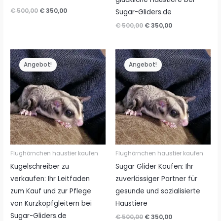
Ursprünglicher
Aktueller
€
500,00
€
350,00
Sugar-Gliders.de
Preis
Preis
Ursprünglicher
Aktueller
€
500,00
€
350,00
war:
ist:
Preis
Preis
€ 500,00
€ 350,00.
war:
ist:
€ 500,00
€ 350,00.
Angebot!
Angebot!
Flughörnchen haustier kaufen
Flughörnchen haustier kaufen
Kugelschreiber zu
Sugar Glider Kaufen: Ihr
verkaufen: Ihr Leitfaden
zuverlässiger Partner für
zum Kauf und zur Pflege
gesunde und sozialisierte
von Kurzkopfgleitern bei
Haustiere
Sugar-Gliders.de
Ursprünglicher
Aktueller
€
500,00
€
350,00