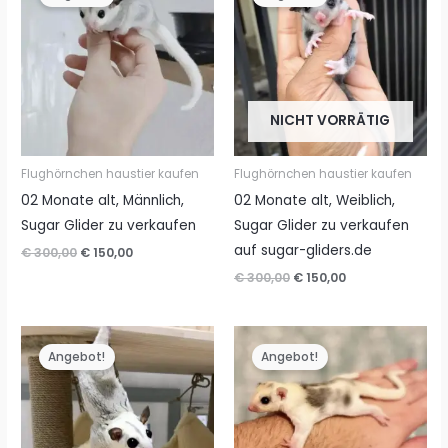
NICHT VORRÄTIG
Flughörnchen haustier kaufen
Flughörnchen haustier kaufen
02 Monate alt, Männlich,
02 Monate alt, Weiblich,
Sugar Glider zu verkaufen
Sugar Glider zu verkaufen
auf sugar-gliders.de
Ursprünglicher
Aktueller
€
300,00
€
150,00
Preis
Preis
Ursprünglicher
Aktueller
€
300,00
€
150,00
war:
ist:
Preis
Preis
€ 300,00
€ 150,00.
war:
ist:
€ 300,00
€ 150,00.
Angebot!
Angebot!