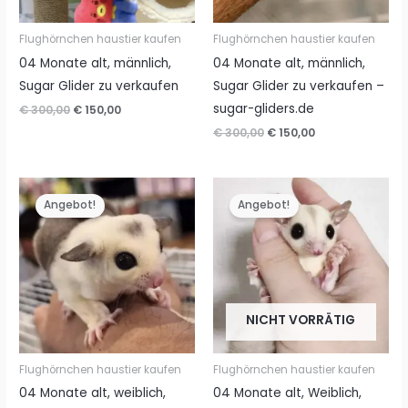
Flughörnchen haustier kaufen
Flughörnchen haustier kaufen
04 Monate alt, männlich,
04 Monate alt, männlich,
Sugar Glider zu verkaufen
Sugar Glider zu verkaufen –
sugar-gliders.de
Ursprünglicher
Aktueller
€
300,00
€
150,00
Preis
Preis
Ursprünglicher
Aktueller
€
300,00
€
150,00
war:
ist:
Preis
Preis
€ 300,00
€ 150,00.
war:
ist:
€ 300,00
€ 150,00.
Angebot!
Angebot!
NICHT VORRÄTIG
Flughörnchen haustier kaufen
Flughörnchen haustier kaufen
04 Monate alt, weiblich,
04 Monate alt, Weiblich,