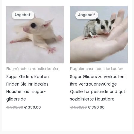
war:
ist:
€ 500,00
€ 350,00.
Angebot!
Angebot!
Flughörnchen haustier kaufen
Flughörnchen haustier kaufen
Sugar Gliders Kaufen:
Sugar Gliders zu verkaufen:
Finden Sie Ihr ideales
Ihre vertrauenswürdige
Haustier auf sugar-
Quelle für gesunde und gut
gliders.de
sozialisierte Haustiere
Ursprünglicher
Aktueller
Ursprünglicher
Aktueller
€
500,00
€
350,00
€
500,00
€
350,00
Preis
Preis
Preis
Preis
war:
ist:
war:
ist:
€ 500,00
€ 350,00.
€ 500,00
€ 350,00.