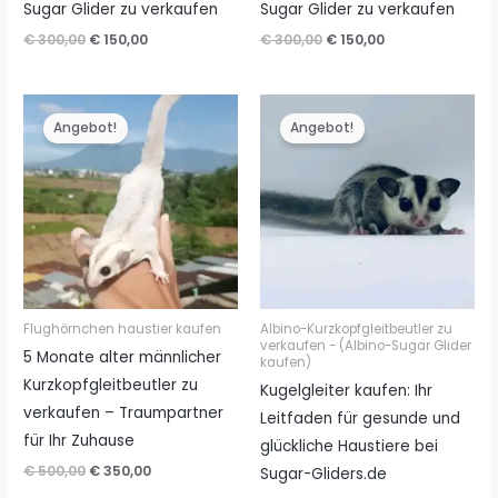
Sugar Glider zu verkaufen
Sugar Glider zu verkaufen
Ursprünglicher
Aktueller
Ursprünglicher
Aktueller
€
300,00
€
150,00
€
300,00
€
150,00
Preis
Preis
Preis
Preis
war:
ist:
war:
ist:
€ 300,00
€ 150,00.
€ 300,00
€ 150,00.
Angebot!
Angebot!
Flughörnchen haustier kaufen
Albino-Kurzkopfgleitbeutler zu
verkaufen - (Albino-Sugar Glider
5 Monate alter männlicher
kaufen)
Kurzkopfgleitbeutler zu
Kugelgleiter kaufen: Ihr
verkaufen – Traumpartner
Leitfaden für gesunde und
für Ihr Zuhause
glückliche Haustiere bei
Ursprünglicher
Aktueller
€
500,00
€
350,00
Sugar-Gliders.de
Preis
Preis