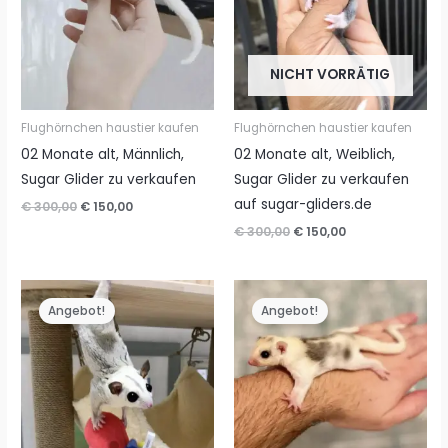
NICHT VORRÄTIG
Flughörnchen haustier kaufen
Flughörnchen haustier kaufen
02 Monate alt, Männlich,
02 Monate alt, Weiblich,
Sugar Glider zu verkaufen
Sugar Glider zu verkaufen
auf sugar-gliders.de
Ursprünglicher
Aktueller
€
300,00
€
150,00
Preis
Preis
Ursprünglicher
Aktueller
€
300,00
€
150,00
war:
ist:
Preis
Preis
€ 300,00
€ 150,00.
war:
ist:
€ 300,00
€ 150,00.
Angebot!
Angebot!