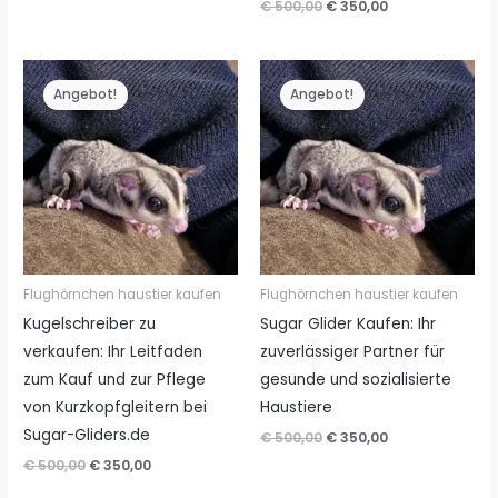
Ursprünglicher
Aktueller
€
500,00
€
350,00
war:
ist:
Preis
Preis
€ 500,00
€ 350,00.
war:
ist:
€ 500,00
€ 350,00.
Angebot!
Angebot!
Flughörnchen haustier kaufen
Flughörnchen haustier kaufen
Kugelschreiber zu
Sugar Glider Kaufen: Ihr
verkaufen: Ihr Leitfaden
zuverlässiger Partner für
zum Kauf und zur Pflege
gesunde und sozialisierte
von Kurzkopfgleitern bei
Haustiere
Sugar-Gliders.de
Ursprünglicher
Aktueller
€
500,00
€
350,00
Preis
Preis
Ursprünglicher
Aktueller
€
500,00
€
350,00
war:
ist:
Preis
Preis
€ 500,00
€ 350,00.