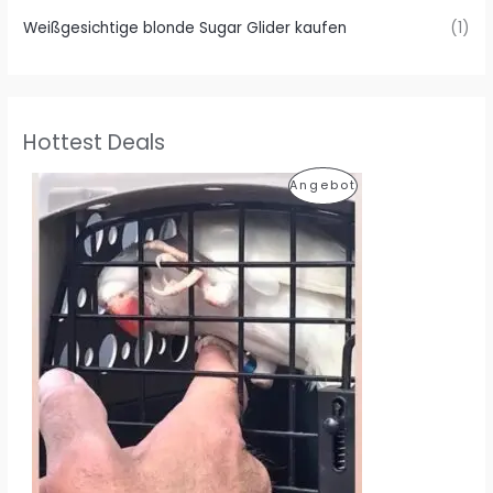
Weißgesichtige blonde Sugar Glider kaufen
(1)
Hottest Deals
P
Angebot
R
O
D
U
K
T
I
M