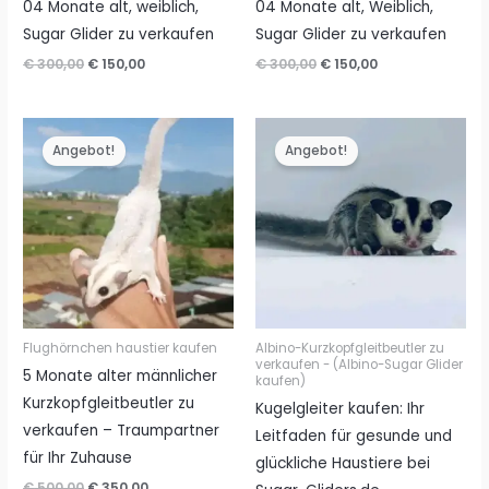
04 Monate alt, weiblich,
04 Monate alt, Weiblich,
Sugar Glider zu verkaufen
Sugar Glider zu verkaufen
Ursprünglicher
Aktueller
Ursprünglicher
Aktueller
€
300,00
€
150,00
€
300,00
€
150,00
Preis
Preis
Preis
Preis
war:
ist:
war:
ist:
€ 300,00
€ 150,00.
€ 300,00
€ 150,00.
Angebot!
Angebot!
Flughörnchen haustier kaufen
Albino-Kurzkopfgleitbeutler zu
verkaufen - (Albino-Sugar Glider
5 Monate alter männlicher
kaufen)
Kurzkopfgleitbeutler zu
Kugelgleiter kaufen: Ihr
verkaufen – Traumpartner
Leitfaden für gesunde und
für Ihr Zuhause
glückliche Haustiere bei
Ursprünglicher
Aktueller
€
500,00
€
350,00