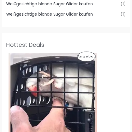
Weißgesichtige blonde Sugar Glider kaufen
(1)
Weißgesichtige blonde Sugar Glider kaufen
(1)
Hottest Deals
P
Angebot
R
O
D
U
K
T
I
M