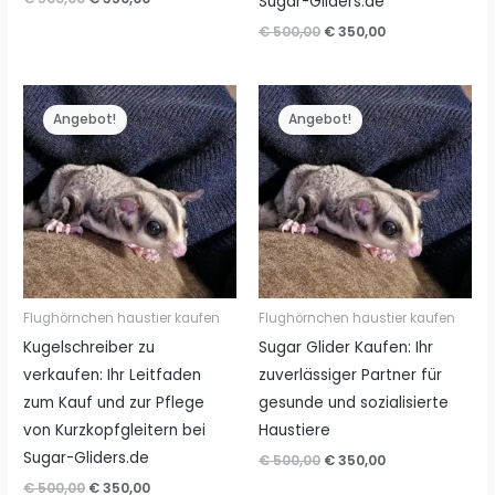
Sugar-Gliders.de
Preis
Preis
Ursprünglicher
Aktueller
€
500,00
€
350,00
war:
ist:
Preis
Preis
€ 500,00
€ 350,00.
war:
ist:
€ 500,00
€ 350,00.
Angebot!
Angebot!
Flughörnchen haustier kaufen
Flughörnchen haustier kaufen
Kugelschreiber zu
Sugar Glider Kaufen: Ihr
verkaufen: Ihr Leitfaden
zuverlässiger Partner für
zum Kauf und zur Pflege
gesunde und sozialisierte
von Kurzkopfgleitern bei
Haustiere
Sugar-Gliders.de
Ursprünglicher
Aktueller
€
500,00
€
350,00
Preis
Preis
Ursprünglicher
Aktueller
€
500,00
€
350,00
war:
ist: