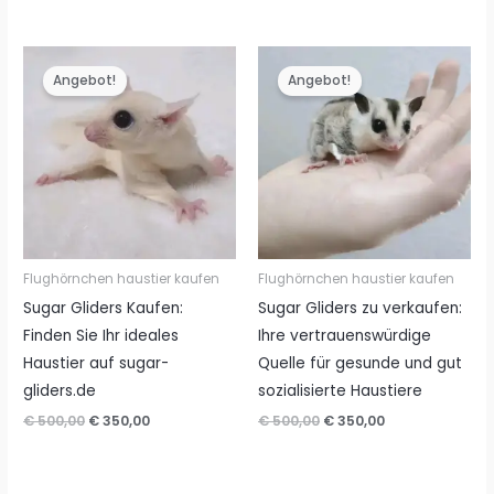
Preis
Preis
€ 500,00
€ 350,00.
war:
ist:
€ 500,00
€ 350,00.
Angebot!
Angebot!
Flughörnchen haustier kaufen
Flughörnchen haustier kaufen
Sugar Gliders Kaufen:
Sugar Gliders zu verkaufen:
Finden Sie Ihr ideales
Ihre vertrauenswürdige
Haustier auf sugar-
Quelle für gesunde und gut
gliders.de
sozialisierte Haustiere
Ursprünglicher
Aktueller
Ursprünglicher
Aktueller
€
500,00
€
350,00
€
500,00
€
350,00
Preis
Preis
Preis
Preis
war:
ist:
war:
ist:
€ 500,00
€ 350,00.
€ 500,00
€ 350,00.