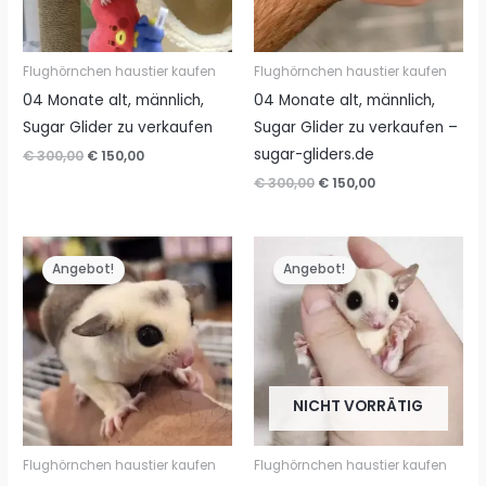
Flughörnchen haustier kaufen
Flughörnchen haustier kaufen
04 Monate alt, männlich,
04 Monate alt, männlich,
Sugar Glider zu verkaufen
Sugar Glider zu verkaufen –
sugar-gliders.de
Ursprünglicher
Aktueller
€
300,00
€
150,00
Preis
Preis
Ursprünglicher
Aktueller
€
300,00
€
150,00
war:
ist:
Preis
Preis
€ 300,00
€ 150,00.
war:
ist:
€ 300,00
€ 150,00.
Angebot!
Angebot!
NICHT VORRÄTIG
Flughörnchen haustier kaufen
Flughörnchen haustier kaufen