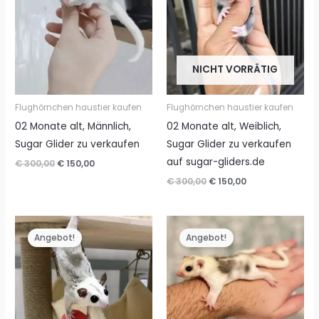
NICHT VORRÄTIG
Flughörnchen haustier kaufen
Flughörnchen haustier kaufen
02 Monate alt, Männlich,
02 Monate alt, Weiblich,
Sugar Glider zu verkaufen
Sugar Glider zu verkaufen
auf sugar-gliders.de
Ursprünglicher
Aktueller
€
300,00
€
150,00
Preis
Preis
Ursprünglicher
Aktueller
€
300,00
€
150,00
war:
ist:
Preis
Preis
€ 300,00
€ 150,00.
war:
ist:
€ 300,00
€ 150,00.
Angebot!
Angebot!