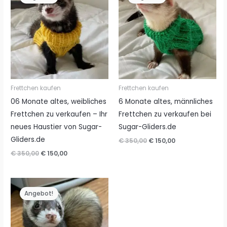
Frettchen kaufen
Frettchen kaufen
06 Monate altes, weibliches
6 Monate altes, männliches
Frettchen zu verkaufen – Ihr
Frettchen zu verkaufen bei
neues Haustier von Sugar-
Sugar-Gliders.de
Gliders.de
Ursprünglicher
Aktueller
€
350,00
€
150,00
Preis
Preis
Ursprünglicher
Aktueller
€
350,00
€
150,00
war:
ist:
Preis
Preis
€ 350,00
€ 150,00.
war:
ist:
€ 350,00
€ 150,00.
Angebot!