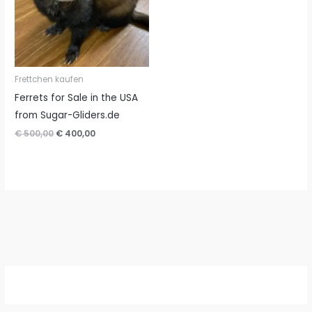
Frettchen kaufen
Ferrets for Sale in the USA
from Sugar-Gliders.de
Ursprünglicher
Aktueller
€
500,00
€
400,00
Preis
Preis
war:
ist:
€ 500,00
€ 400,00.