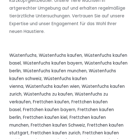
Kurzkopfgleitbeutler. Unsere Tiere wachsen in
artgerechter Umgebung auf und erhalten regelmäßige
tierärztliche Untersuchungen. Vertrauen Sie auf unsere
Expertise und unser Engagement für das Wohl Ihrer
neuen Haustiere.
Wüstenfuchs
,
Wüstenfuchs kaufen
,
Wüstenfuchs kaufen
basel
,
Wüstenfuchs kaufen bayern
,
Wüstenfuchs kaufen
berlin
,
Wüstenfuchs kaufen munchen
,
Wüstenfuchs
kaufen schweiz
,
Wüstenfuchs kaufen
vienna
,
Wüstenfuchs kaufen wien
,
Wüstenfuchs kaufen
zurich
,
Wüstenfuchs zu kaufen
,
Wüstenfuchs zu
verkaufen
,
Frettchen kaufen
,
Frettchen kaufen
basel
,
Frettchen kaufen bayern
,
Frettchen kaufen
berlin
,
Frettchen kaufen kiel
,
Frettchen kaufen
munchen
,
Frettchen kaufen Schweiz
,
Frettchen kaufen
stuttgart
,
Frettchen kaufen zurich
,
Frettchen kaufen