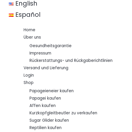
i
:
English
s
€
w
Español
a
5
r
0
:
,
Home
€
0
0
Über uns
6
.
9
Gesundheitsgarantie
,
Impressum
0
0
Rückerstattungs- und Rückgaberichtlinien
Versand und Lieferung
Login
Shop
Papageieneier kaufen
Papagei kaufen
Affen kaufen
Kurzkopfgleitbeutler zu verkaufen
Sugar Glider kaufen
Reptilien kaufen