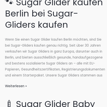
🐾 Sugar Glider kaufen
kaufen
in
Berlin bei Sugar-
der
Nähe
Gliders kaufen
bei
Sugar-
Gliders
Wenn Sie einen Sugar Glider kaufen Berlin möchten, sind Sie
kaufen
bei Sugar-Gliders kaufen genau richtig. Seit über 30 Jahren
verkaufen wir Sugar Gliders in ganz Europa, darunter auch in
Berlin, und bieten ausschließlich gesunde, handaufgezogene
und bestens sozialisierte Sugar Gliders an – alle mit EU-
Papieren, Gesundheitszertifikaten, Registrierungsdokumenten
und einem Starterpaket. Unsere Sugar Gliders stammen aus
🐾
Weiterlesen »
Sugar
Glider
🍼 Sugar Glider Baby
kaufen