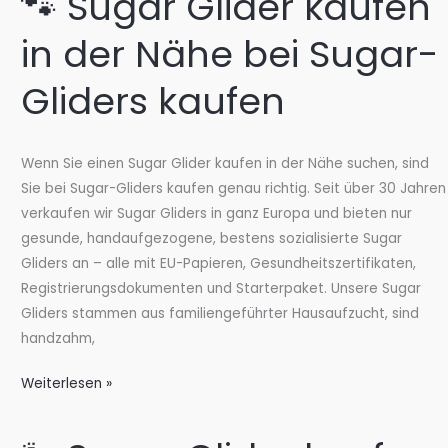
🐾 Sugar Glider kaufen
–
Seriös
in der Nähe bei Sugar-
&
EU-
Gliders kaufen
konform
bei
Sugar-
Wenn Sie einen Sugar Glider kaufen in der Nähe suchen, sind
Gliders.de
Sie bei Sugar-Gliders kaufen genau richtig. Seit über 30 Jahren
verkaufen wir Sugar Gliders in ganz Europa und bieten nur
gesunde, handaufgezogene, bestens sozialisierte Sugar
Gliders an – alle mit EU-Papieren, Gesundheitszertifikaten,
Registrierungsdokumenten und Starterpaket. Unsere Sugar
Gliders stammen aus familiengeführter Hausaufzucht, sind
handzahm,
🐾
Weiterlesen »
Sugar
Glider