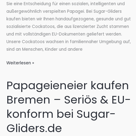
Gliders.de
Sie eine Entscheidung für einen sozialen, intelligenten und
außergewöhnlich verspielten Papagei. Bei Sugar-Gliders
kaufen bieten wir Ihnen handaufgezogene, gesunde und gut
sozialisierte Cockatoos, die aus lizenzierter Zucht stammen
und mit vollständigen EU-Dokumenten geliefert werden.
Unsere Cockatoos wachsen in familiennaher Umgebung auf,
sind an Menschen, Kinder und andere
Cockatoo
Weiterlesen »
Papagei
kaufen
Papageieneier kaufen
bei
Sugar-
Bremen – Seriös & EU-
Gliders.de
konform bei Sugar-
Gliders.de