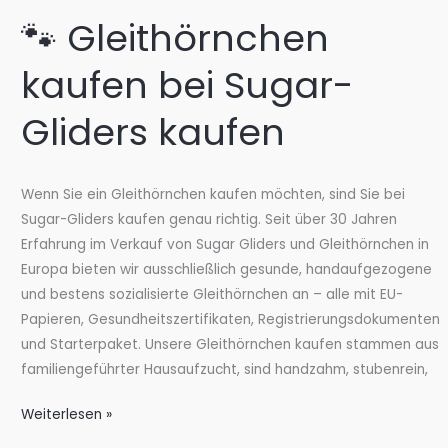
Deutschland
🐾 Gleithörnchen
kaufen
bei
kaufen bei Sugar-
Sugar-
Gliders
Gliders kaufen
kaufen
Wenn Sie ein Gleithörnchen kaufen möchten, sind Sie bei
Sugar-Gliders kaufen genau richtig. Seit über 30 Jahren
Erfahrung im Verkauf von Sugar Gliders und Gleithörnchen in
Europa bieten wir ausschließlich gesunde, handaufgezogene
und bestens sozialisierte Gleithörnchen an – alle mit EU-
Papieren, Gesundheitszertifikaten, Registrierungsdokumenten
und Starterpaket. Unsere Gleithörnchen kaufen stammen aus
familiengeführter Hausaufzucht, sind handzahm, stubenrein,
🐾
Weiterlesen »
Gleithörnchen