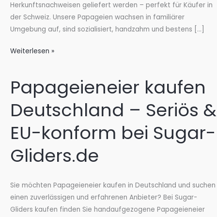
Herkunftsnachweisen geliefert werden – perfekt für Käufer in
der Schweiz. Unsere Papageien wachsen in familiärer
Umgebung auf, sind sozialisiert, handzahm und bestens […]
Papagei
Weiterlesen »
kaufen
Schweiz
Papageieneier kaufen
–
Seriös
Deutschland – Seriös &
&
EU-
EU-konform bei Sugar-
konform
bei
Gliders.de
Sugar-
Gliders.de
Sie möchten Papageieneier kaufen in Deutschland und suchen
einen zuverlässigen und erfahrenen Anbieter? Bei Sugar-
Gliders kaufen finden Sie handaufgezogene Papageieneier