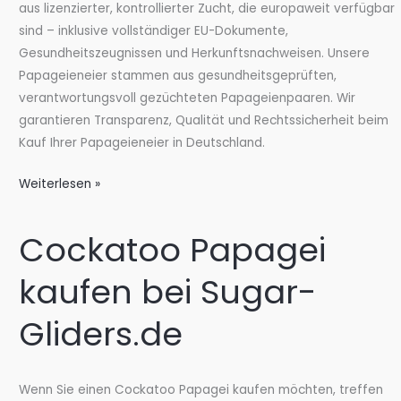
aus lizenzierter, kontrollierter Zucht, die europaweit verfügbar
sind – inklusive vollständiger EU-Dokumente,
Gesundheitszeugnissen und Herkunftsnachweisen. Unsere
Papageieneier stammen aus gesundheitsgeprüften,
verantwortungsvoll gezüchteten Papageienpaaren. Wir
garantieren Transparenz, Qualität und Rechtssicherheit beim
Kauf Ihrer Papageieneier in Deutschland.
Papageieneier
Weiterlesen »
kaufen
Deutschland
Cockatoo Papagei
–
Seriös
kaufen bei Sugar-
&
EU-
Gliders.de
konform
bei
Sugar-
Wenn Sie einen Cockatoo Papagei kaufen möchten, treffen