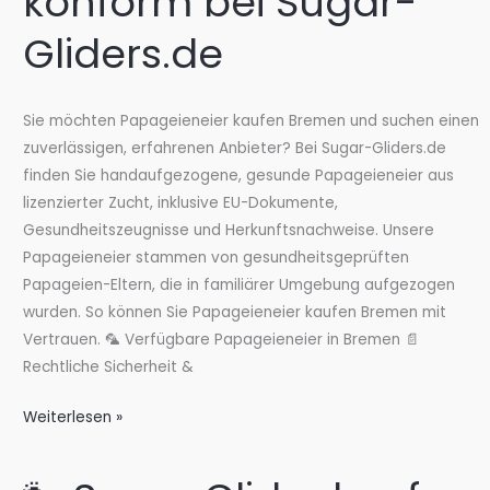
konform bei Sugar-
konform
bei
Gliders.de
Sugar-
Gliders.de
Sie möchten Papageieneier kaufen Bremen und suchen einen
zuverlässigen, erfahrenen Anbieter? Bei Sugar-Gliders.de
finden Sie handaufgezogene, gesunde Papageieneier aus
lizenzierter Zucht, inklusive EU-Dokumente,
Gesundheitszeugnisse und Herkunftsnachweise. Unsere
Papageieneier stammen von gesundheitsgeprüften
Papageien-Eltern, die in familiärer Umgebung aufgezogen
wurden. So können Sie Papageieneier kaufen Bremen mit
Vertrauen. 🦜 Verfügbare Papageieneier in Bremen 📄
Rechtliche Sicherheit &
Papageieneier
Weiterlesen »
kaufen
Bremen