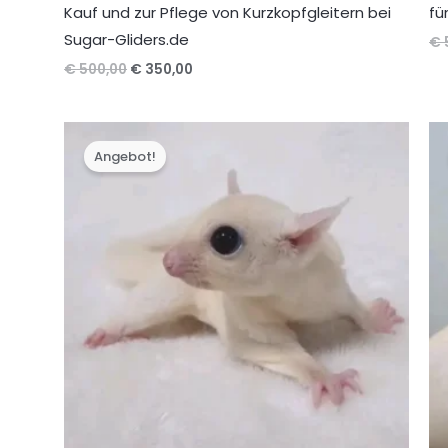
Kauf und zur Pflege von Kurzkopfgleitern bei
fü
Sugar-Gliders.de
€
Ursprünglicher
Aktueller
€
500,00
€
350,00
Preis
Preis
war:
ist:
€ 500,00
€ 350,00.
Angebot!