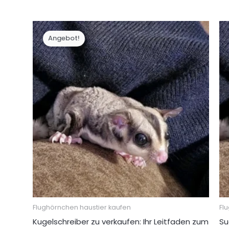
Preis
Preis
war:
ist:
€ 500,00
€ 350,00.
Angebot!
Flughörnchen haustier kaufen
Fl
Kugelschreiber zu verkaufen: Ihr Leitfaden zum
Su