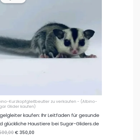
bino-Kurzkopfgleitbeutler zu verkaufen - (Albino-
gar Glider kaufen)
gelgleiter kaufen: Ihr Leitfaden für gesunde
d glückliche Haustiere bei Sugar-Gliders.de
Ursprünglicher
Aktueller
500,00
€
350,00
Preis
Preis