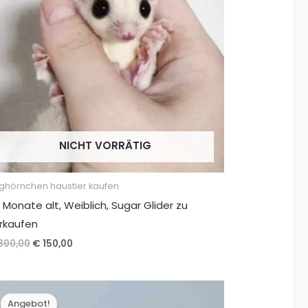
NICHT VORRÄTIG
ughörnchen haustier kaufen
 Monate alt, Weiblich, Sugar Glider zu
rkaufen
Ursprünglicher
Aktueller
300,00
€
150,00
Preis
Preis
war:
ist:
€ 300,00
€ 150,00.
Angebot!