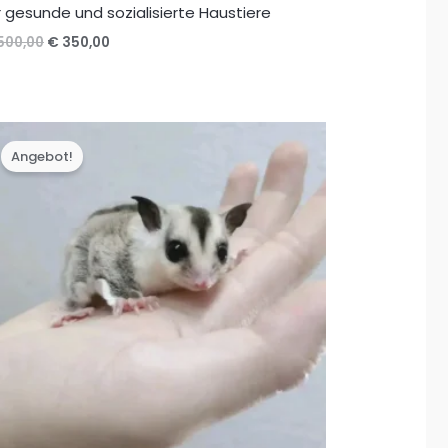
r gesunde und sozialisierte Haustiere
Ursprünglicher
Aktueller
500,00
€
350,00
Preis
Preis
war:
ist:
€ 500,00
€ 350,00.
Angebot!