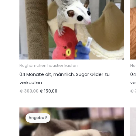
Flughörnchen haustier kaufen
Fl
04 Monate alt, männlich, Sugar Glider zu
04
verkaufen
ve
Ursprünglicher
Aktueller
€
300,00
€
150,00
€
Preis
Preis
war:
ist:
€ 300,00
€ 150,00.
Angebot!