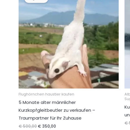
Flughörnchen haustier kaufen
Al
Su
5 Monate alter männlicher
Ku
Kurzkopfgleitbeutler zu verkaufen –
un
Traumpartner für Ihr Zuhause
€
Ursprünglicher
Aktueller
€
500,00
€
350,00