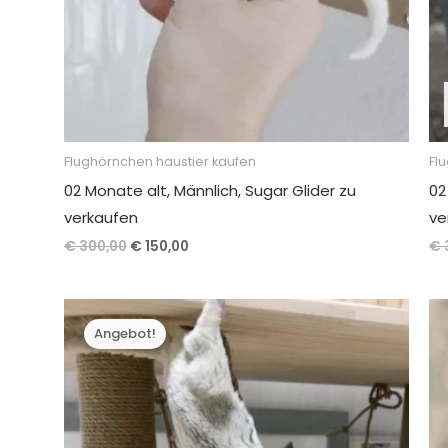
Flughörnchen haustier kaufen
Fl
02 Monate alt, Männlich, Sugar Glider zu
02
verkaufen
ve
Ursprünglicher
Aktueller
€
300,00
€
150,00
€
Preis
Preis
war:
ist:
€ 300,00
€ 150,00.
Angebot!