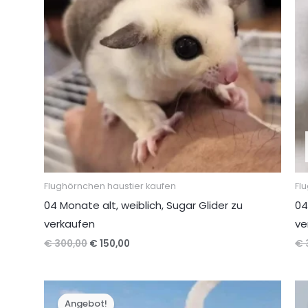
Flughörnchen haustier kaufen
Fl
04 Monate alt, weiblich, Sugar Glider zu
04
verkaufen
ve
Ursprünglicher
Aktueller
€
300,00
€
150,00
€
Preis
Preis
war:
ist:
€ 300,00
€ 150,00.
Angebot!