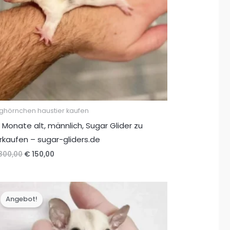
ughörnchen haustier kaufen
 Monate alt, männlich, Sugar Glider zu
rkaufen – sugar-gliders.de
Ursprünglicher
Aktueller
300,00
€
150,00
Preis
Preis
war:
ist:
€ 300,00
€ 150,00.
Angebot!