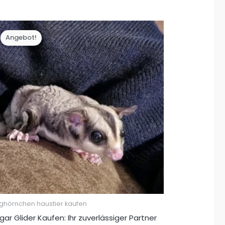
war:
ist:
€ 500,00
€ 350,00.
Angebot!
ughörnchen haustier kaufen
gar Glider Kaufen: Ihr zuverlässiger Partner