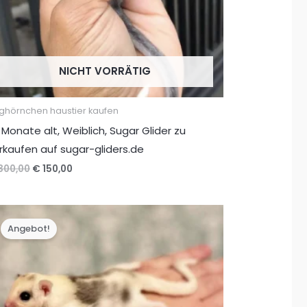
NICHT VORRÄTIG
ughörnchen haustier kaufen
 Monate alt, Weiblich, Sugar Glider zu
rkaufen auf sugar-gliders.de
Ursprünglicher
Aktueller
300,00
€
150,00
Preis
Preis
war:
ist:
€ 300,00
€ 150,00.
Angebot!