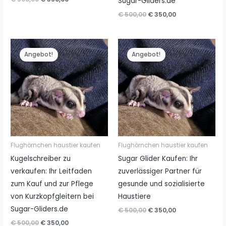
Sugar-Gliders.de
Preis
Preis
Ursprünglicher
Aktueller
€
500,00
€
350,00
war:
ist:
Preis
Preis
€ 500,00
€ 350,00.
war:
ist:
€ 500,00
€ 350,00.
Angebot!
Angebot!
Flughörnchen haustier kaufen
Flughörnchen haustier kaufen
Kugelschreiber zu
Sugar Glider Kaufen: Ihr
verkaufen: Ihr Leitfaden
zuverlässiger Partner für
zum Kauf und zur Pflege
gesunde und sozialisierte
von Kurzkopfgleitern bei
Haustiere
Sugar-Gliders.de
Ursprünglicher
Aktueller
€
500,00
€
350,00
Preis
Preis
Ursprünglicher
Aktueller
€
500,00
€
350,00
war:
ist: