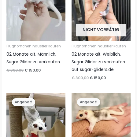
NICHT VORRÄTIG
Flughörnchen haustier kaufen
Flughörnchen haustier kaufen
02 Monate alt, Männlich,
02 Monate alt, Weiblich,
Sugar Glider zu verkaufen
Sugar Glider zu verkaufen
auf sugar-gliders.de
Ursprünglicher
Aktueller
€
300,00
€
150,00
Preis
Preis
Ursprünglicher
Aktueller
€
300,00
€
150,00
war:
ist:
Preis
Preis
€ 300,00
€ 150,00.
war:
ist:
€ 300,00
€ 150,00.
Angebot!
Angebot!