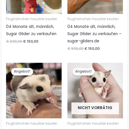
Flughörnchen haustier kaufen
Flughörnchen haustier kaufen
04 Monate alt, männlich,
04 Monate alt, männlich,
Sugar Glider zu verkaufen
Sugar Glider zu verkaufen –
sugar-gliders.de
Ursprünglicher
Aktueller
€
300,00
€
150,00
Preis
Preis
Ursprünglicher
Aktueller
€
300,00
€
150,00
war:
ist:
Preis
Preis
€ 300,00
€ 150,00.
war:
ist:
€ 300,00
€ 150,00.
Angebot!
Angebot!
NICHT VORRÄTIG
Flughörnchen haustier kaufen
Flughörnchen haustier kaufen