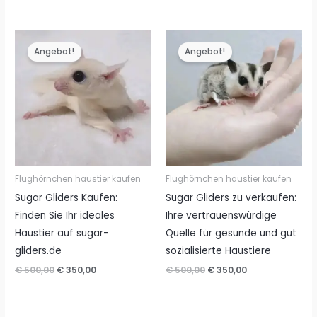
Preis
Preis
€ 500,00
€ 350,00.
war:
ist:
€ 500,00
€ 350,00.
Angebot!
Angebot!
Flughörnchen haustier kaufen
Flughörnchen haustier kaufen
Sugar Gliders Kaufen:
Sugar Gliders zu verkaufen:
Finden Sie Ihr ideales
Ihre vertrauenswürdige
Haustier auf sugar-
Quelle für gesunde und gut
gliders.de
sozialisierte Haustiere
Ursprünglicher
Aktueller
Ursprünglicher
Aktueller
€
500,00
€
350,00
€
500,00
€
350,00
Preis
Preis
Preis
Preis
war:
ist:
war:
ist:
€ 500,00
€ 350,00.
€ 500,00
€ 350,00.