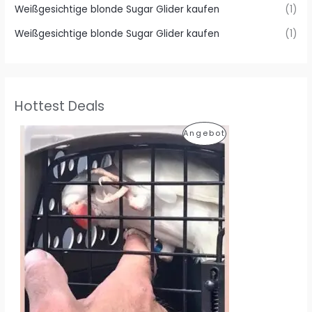
Weißgesichtige blonde Sugar Glider kaufen
(1)
Weißgesichtige blonde Sugar Glider kaufen
(1)
Hottest Deals
P
Angebot
R
O
D
U
K
T
I
M