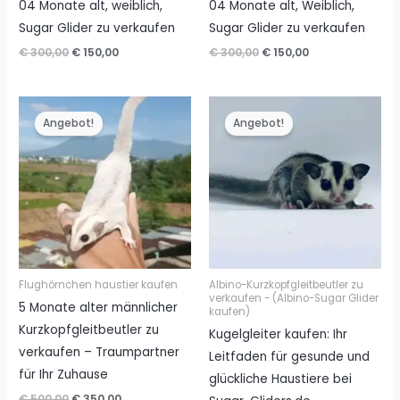
04 Monate alt, weiblich,
04 Monate alt, Weiblich,
Sugar Glider zu verkaufen
Sugar Glider zu verkaufen
Ursprünglicher
Aktueller
Ursprünglicher
Aktueller
€
300,00
€
150,00
€
300,00
€
150,00
Preis
Preis
Preis
Preis
war:
ist:
war:
ist:
€ 300,00
€ 150,00.
€ 300,00
€ 150,00.
Angebot!
Angebot!
Flughörnchen haustier kaufen
Albino-Kurzkopfgleitbeutler zu
verkaufen - (Albino-Sugar Glider
5 Monate alter männlicher
kaufen)
Kurzkopfgleitbeutler zu
Kugelgleiter kaufen: Ihr
verkaufen – Traumpartner
Leitfaden für gesunde und
für Ihr Zuhause
glückliche Haustiere bei
Ursprünglicher
Aktueller
€
500,00
€
350,00