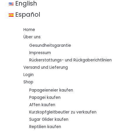
i
:
English
s
€
w
Español
a
5
r
0
:
,
Home
€
0
0
Über uns
6
.
9
Gesundheitsgarantie
,
Impressum
0
0
Rückerstattungs- und Rückgaberichtlinien
Versand und Lieferung
Login
Shop
Papageieneier kaufen
Papagei kaufen
Affen kaufen
Kurzkopfgleitbeutler zu verkaufen
Sugar Glider kaufen
Reptilien kaufen