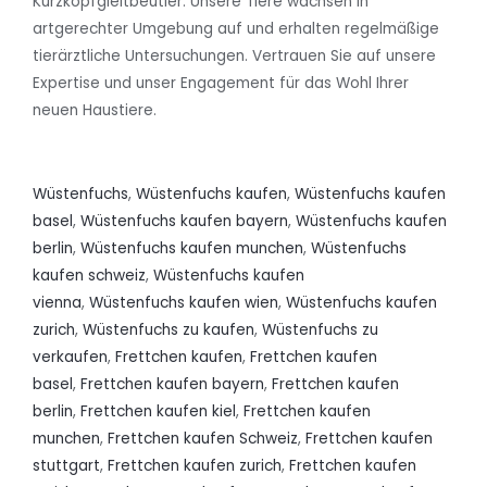
Kurzkopfgleitbeutler. Unsere Tiere wachsen in
artgerechter Umgebung auf und erhalten regelmäßige
tierärztliche Untersuchungen. Vertrauen Sie auf unsere
Expertise und unser Engagement für das Wohl Ihrer
neuen Haustiere.
Wüstenfuchs
,
Wüstenfuchs kaufen
,
Wüstenfuchs kaufen
basel
,
Wüstenfuchs kaufen bayern
,
Wüstenfuchs kaufen
berlin
,
Wüstenfuchs kaufen munchen
,
Wüstenfuchs
kaufen schweiz
,
Wüstenfuchs kaufen
vienna
,
Wüstenfuchs kaufen wien
,
Wüstenfuchs kaufen
zurich
,
Wüstenfuchs zu kaufen
,
Wüstenfuchs zu
verkaufen
,
Frettchen kaufen
,
Frettchen kaufen
basel
,
Frettchen kaufen bayern
,
Frettchen kaufen
berlin
,
Frettchen kaufen kiel
,
Frettchen kaufen
munchen
,
Frettchen kaufen Schweiz
,
Frettchen kaufen
stuttgart
,
Frettchen kaufen zurich
,
Frettchen kaufen