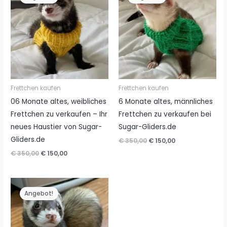
Frettchen kaufen
Frettchen kaufen
06 Monate altes, weibliches
6 Monate altes, männliches
Frettchen zu verkaufen – Ihr
Frettchen zu verkaufen bei
neues Haustier von Sugar-
Sugar-Gliders.de
Gliders.de
Ursprünglicher
Aktueller
€
350,00
€
150,00
Preis
Preis
Ursprünglicher
Aktueller
€
350,00
€
150,00
war:
ist:
Preis
Preis
€ 350,00
€ 150,00.
war:
ist:
€ 350,00
€ 150,00.
Angebot!