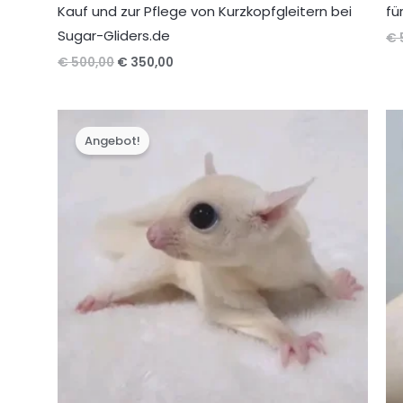
Kauf und zur Pflege von Kurzkopfgleitern bei
fü
Sugar-Gliders.de
€
Ursprünglicher
Aktueller
€
500,00
€
350,00
Preis
Preis
war:
ist:
€ 500,00
€ 350,00.
Angebot!