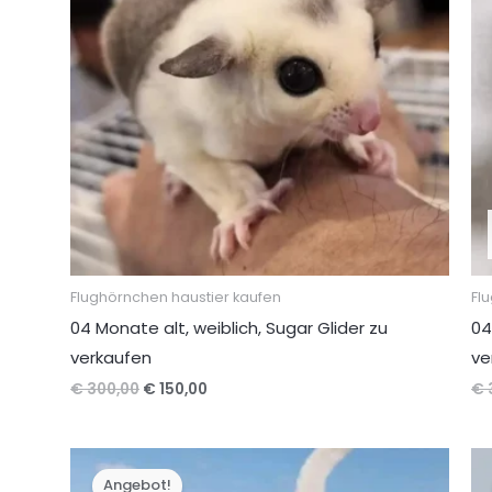
Flughörnchen haustier kaufen
Fl
04 Monate alt, weiblich, Sugar Glider zu
04
verkaufen
ve
Ursprünglicher
Aktueller
€
300,00
€
150,00
€
Preis
Preis
war:
ist:
€ 300,00
€ 150,00.
Angebot!