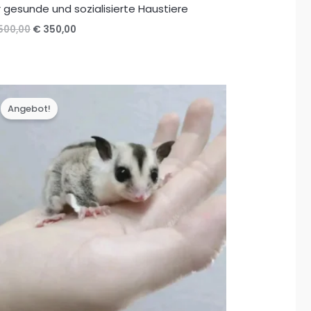
r gesunde und sozialisierte Haustiere
Ursprünglicher
Aktueller
500,00
€
350,00
Preis
Preis
war:
ist:
€ 500,00
€ 350,00.
Angebot!