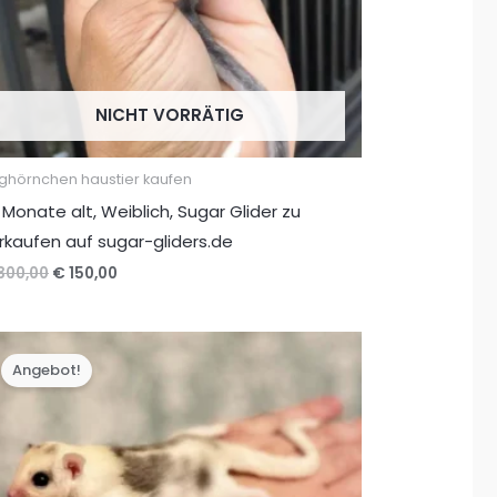
NICHT VORRÄTIG
ughörnchen haustier kaufen
 Monate alt, Weiblich, Sugar Glider zu
rkaufen auf sugar-gliders.de
Ursprünglicher
Aktueller
300,00
€
150,00
Preis
Preis
war:
ist:
€ 300,00
€ 150,00.
Angebot!