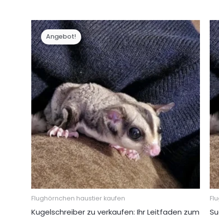
Preis
Preis
war:
ist:
€ 500,00
€ 350,00.
Angebot!
Flughörnchen haustier kaufen
Fl
Kugelschreiber zu verkaufen: Ihr Leitfaden zum
Su