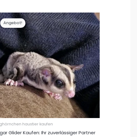
war:
ist:
€ 500,00
€ 350,00.
Angebot!
ughörnchen haustier kaufen
gar Glider Kaufen: Ihr zuverlässiger Partner