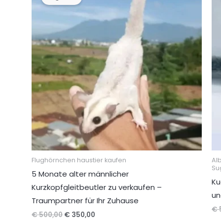
Flughörnchen haustier kaufen
Al
Su
5 Monate alter männlicher
Ku
Kurzkopfgleitbeutler zu verkaufen –
un
Traumpartner für Ihr Zuhause
€
Ursprünglicher
Aktueller
€
500,00
€
350,00