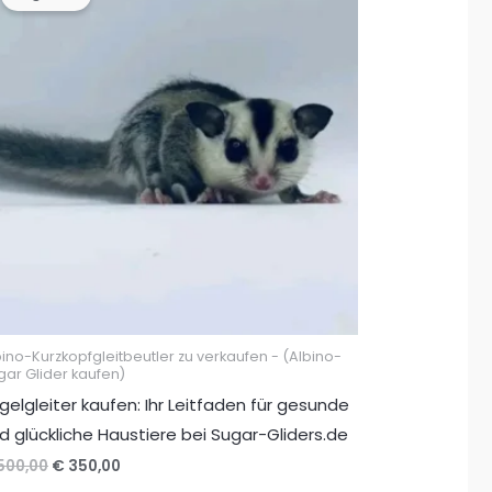
bino-Kurzkopfgleitbeutler zu verkaufen - (Albino-
gar Glider kaufen)
gelgleiter kaufen: Ihr Leitfaden für gesunde
d glückliche Haustiere bei Sugar-Gliders.de
Ursprünglicher
Aktueller
500,00
€
350,00
Preis
Preis