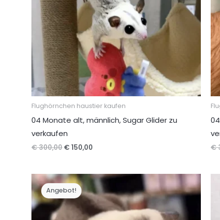
Flughörnchen haustier kaufen
Fl
04 Monate alt, männlich, Sugar Glider zu
04
verkaufen
ve
Ursprünglicher
Aktueller
€
300,00
€
150,00
€
Preis
Preis
war:
ist:
€ 300,00
€ 150,00.
Angebot!