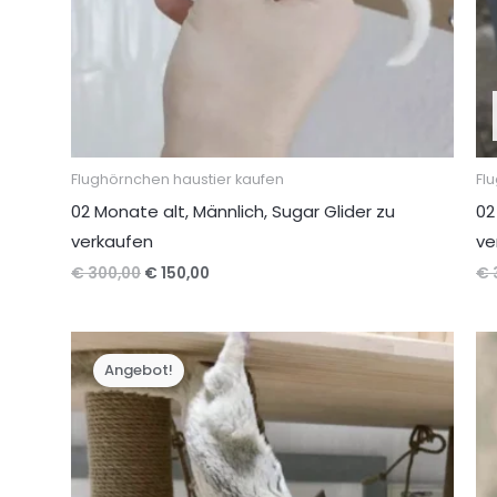
Flughörnchen haustier kaufen
Fl
02 Monate alt, Männlich, Sugar Glider zu
02
verkaufen
ve
Ursprünglicher
Aktueller
€
300,00
€
150,00
€
Preis
Preis
war:
ist:
€ 300,00
€ 150,00.
Angebot!