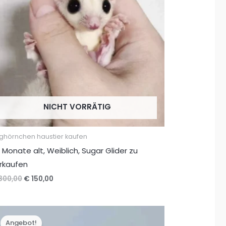
NICHT VORRÄTIG
ughörnchen haustier kaufen
 Monate alt, Weiblich, Sugar Glider zu
rkaufen
Ursprünglicher
Aktueller
300,00
€
150,00
Preis
Preis
war:
ist:
€ 300,00
€ 150,00.
Angebot!