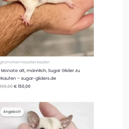
ughörnchen haustier kaufen
 Monate alt, männlich, Sugar Glider zu
rkaufen – sugar-gliders.de
Ursprünglicher
Aktueller
300,00
€
150,00
Preis
Preis
war:
ist:
€ 300,00
€ 150,00.
Angebot!