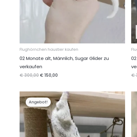
Flughörnchen haustier kaufen
Fl
02 Monate alt, Männlich, Sugar Glider zu
02
verkaufen
ve
Ursprünglicher
Aktueller
€
300,00
€
150,00
€
Preis
Preis
war:
ist:
€ 300,00
€ 150,00.
Angebot!