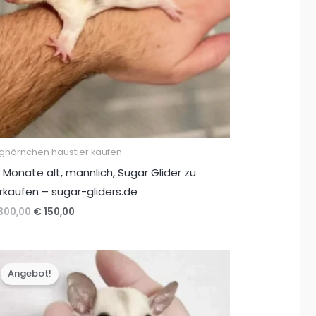
ughörnchen haustier kaufen
 Monate alt, männlich, Sugar Glider zu
rkaufen – sugar-gliders.de
Ursprünglicher
Aktueller
300,00
€
150,00
Preis
Preis
war:
ist:
€ 300,00
€ 150,00.
Angebot!