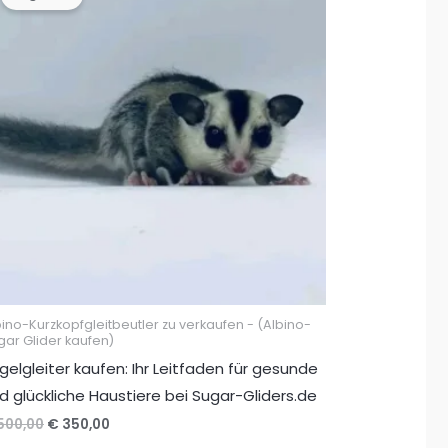
bino-Kurzkopfgleitbeutler zu verkaufen - (Albino-
gar Glider kaufen)
gelgleiter kaufen: Ihr Leitfaden für gesunde
d glückliche Haustiere bei Sugar-Gliders.de
Ursprünglicher
Aktueller
500,00
€
350,00
Preis
Preis