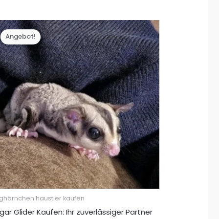
war:
ist:
€ 500,00
€ 350,00.
Angebot!
ughörnchen haustier kaufen
gar Glider Kaufen: Ihr zuverlässiger Partner