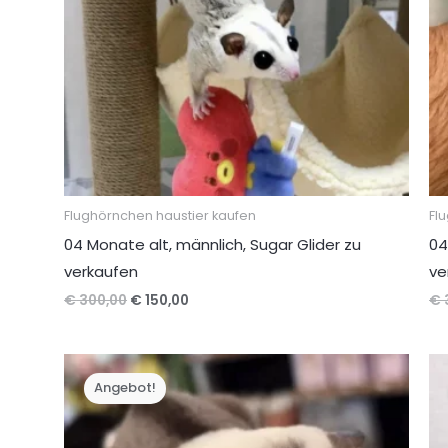
Flughörnchen haustier kaufen
Fl
04 Monate alt, männlich, Sugar Glider zu
04
verkaufen
ve
Ursprünglicher
Aktueller
€
300,00
€
150,00
€
Preis
Preis
war:
ist:
€ 300,00
€ 150,00.
Angebot!