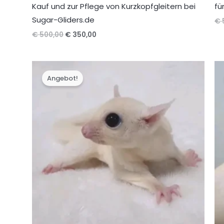
Kauf und zur Pflege von Kurzkopfgleitern bei
fü
Sugar-Gliders.de
€
Ursprünglicher
Aktueller
€
500,00
€
350,00
Preis
Preis
war:
ist:
€ 500,00
€ 350,00.
Angebot!