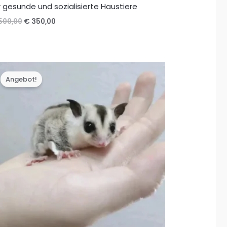
r gesunde und sozialisierte Haustiere
Ursprünglicher
Aktueller
500,00
€
350,00
Preis
Preis
war:
ist:
€ 500,00
€ 350,00.
Angebot!