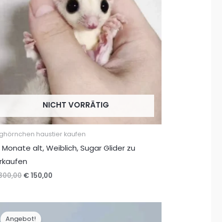
NICHT VORRÄTIG
ughörnchen haustier kaufen
 Monate alt, Weiblich, Sugar Glider zu
rkaufen
Ursprünglicher
Aktueller
300,00
€
150,00
Preis
Preis
war:
ist:
€ 300,00
€ 150,00.
Angebot!