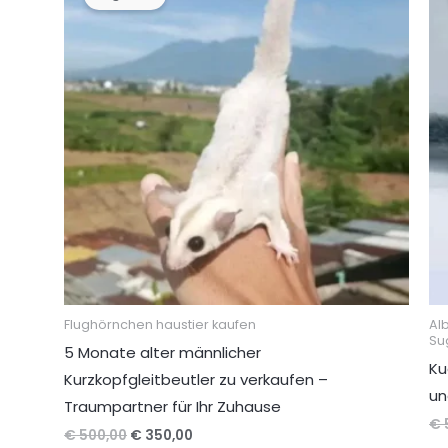
Flughörnchen haustier kaufen
Al
Su
5 Monate alter männlicher
Ku
Kurzkopfgleitbeutler zu verkaufen –
un
Traumpartner für Ihr Zuhause
€
Ursprünglicher
Aktueller
€
500,00
€
350,00