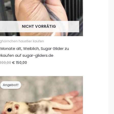
NICHT VORRÄTIG
ughörnchen haustier kaufen
 Monate alt, Weiblich, Sugar Glider zu
rkaufen auf sugar-gliders.de
Ursprünglicher
Aktueller
300,00
€
150,00
Preis
Preis
war:
ist:
€ 300,00
€ 150,00.
Angebot!