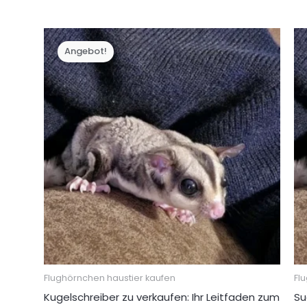
Preis
Preis
war:
ist:
€ 500,00
€ 350,00.
Angebot!
Flughörnchen haustier kaufen
Fl
Kugelschreiber zu verkaufen: Ihr Leitfaden zum
Su