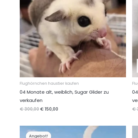
Flughörnchen haustier kaufen
Fl
04 Monate alt, weiblich, Sugar Glider zu
04
verkaufen
ve
Ursprünglicher
Aktueller
€
300,00
€
150,00
€
Preis
Preis
war:
ist:
€ 300,00
€ 150,00.
Angebot!