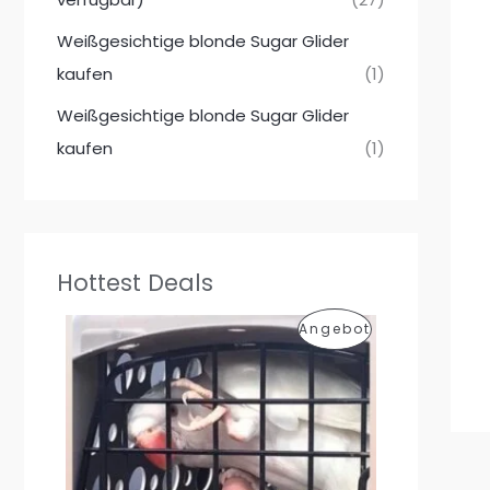
Weißgesichtige blonde Sugar Glider
kaufen
(1)
Weißgesichtige blonde Sugar Glider
kaufen
(1)
Hottest Deals
P
Angebot
R
O
D
U