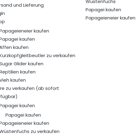
Wüstenfuchs
rsand und Lieferung
Papagei kaufen
gin
Papageieneier kaufen
op
Papageieneier kaufen
Papagei kaufen
Affen kaufen
Kurzkopfgleitbeutler zu verkaufen
Sugar Glider kaufen
Reptilien kaufen
Vieh kaufen
ere zu verkaufen (ab sofort
rfügbar)
Papagei kaufen
Papagei kaufen
Papageieneier kaufen
Wüstenfuchs zu verkaufen