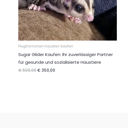
Flughörnchen haustier kaufen
Sugar Glider Kaufen: Ihr zuverlässiger Partner
für gesunde und sozialisierte Haustiere
Ursprünglicher
Aktueller
€
500,00
€
350,00
Preis
Preis
war:
ist:
€ 500,00
€ 350,00.