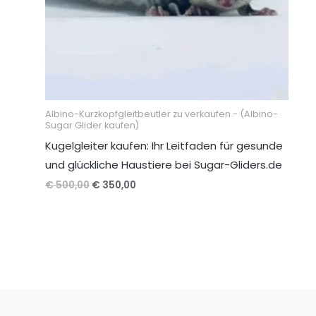
Albino-Kurzkopfgleitbeutler zu verkaufen - (Albino-
Sugar Glider kaufen)
Kugelgleiter kaufen: Ihr Leitfaden für gesunde
und glückliche Haustiere bei Sugar-Gliders.de
Ursprünglicher
Aktueller
€
500,00
€
350,00
Preis
Preis
war:
ist:
€ 500,00
€ 350,00.