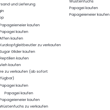
Wüstenfuchs
rsand und Lieferung
Papagei kaufen
gin
Papageieneier kaufen
op
Papageieneier kaufen
Papagei kaufen
Affen kaufen
Kurzkopfgleitbeutler zu verkaufen
Sugar Glider kaufen
Reptilien kaufen
Vieh kaufen
ere zu verkaufen (ab sofort
rfügbar)
Papagei kaufen
Papagei kaufen
Papageieneier kaufen
Wüstenfuchs zu verkaufen