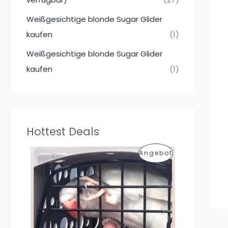
Weißgesichtige blonde Sugar Glider
kaufen
(1)
Weißgesichtige blonde Sugar Glider
kaufen
(1)
Hottest Deals
P
Angebot
R
O
D
U