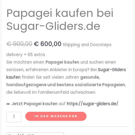
Papagei kaufen bei
Sugar-Gliders.de
Ursprünglicher
Aktueller
€
900,00
€
600,00
Shipping and Doorsteps
Preis
Preis
delivery + 65 extra
Sie möchten einen
Papagei kaufen
und suchen einen
war:
ist:
seriösen, erfahrenen Anbieter in Europa? Bei
Sugar-Gliders
€ 900,00
€ 600,00.
kaufen
finden Sie seit vielen Jahren
gesunde,
handaufgezogene und bestens sozialisierte Papageien
,
die liebevoll im Familienumfeld aufwachsen.
➡️
Jetzt Papagei kaufen
auf
https://sugar-gliders.de/
Papagei
IN DEN WARENKORB
kaufen
bei