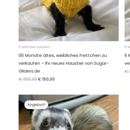
Frettchen kaufen
Fr
06 Monate altes, weibliches Frettchen zu
6 
verkaufen – Ihr neues Haustier von Sugar-
ve
Gliders.de
€
Ursprünglicher
Aktueller
€
350,00
€
150,00
Preis
Preis
war:
ist:
€ 350,00
€ 150,00.
Angebot!