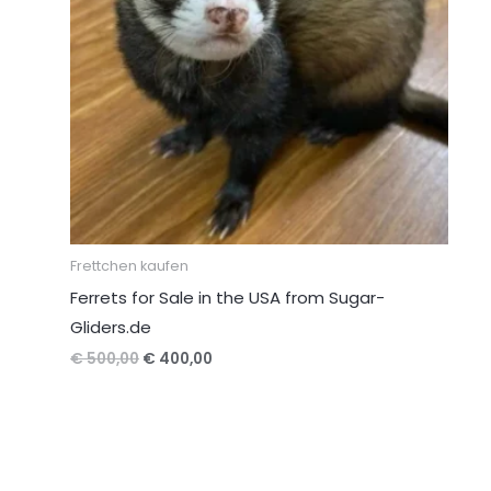
Frettchen kaufen
Ferrets for Sale in the USA from Sugar-
Gliders.de
Ursprünglicher
Aktueller
€
500,00
€
400,00
Preis
Preis
war:
ist:
€ 500,00
€ 400,00.