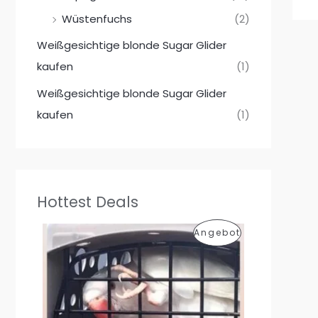
Wüstenfuchs
(2)
Weißgesichtige blonde Sugar Glider
kaufen
(1)
Weißgesichtige blonde Sugar Glider
kaufen
(1)
Hottest Deals
P
Angebot
R
O
D