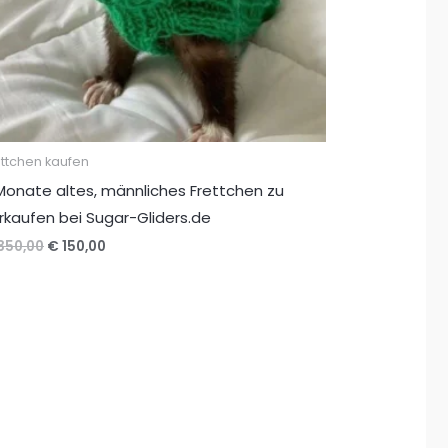
ettchen kaufen
Monate altes, männliches Frettchen zu
rkaufen bei Sugar-Gliders.de
Ursprünglicher
Aktueller
350,00
€
150,00
Preis
Preis
war:
ist:
€ 350,00
€ 150,00.