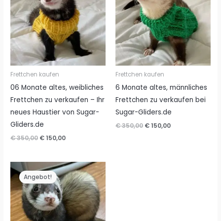
Frettchen kaufen
Frettchen kaufen
06 Monate altes, weibliches
6 Monate altes, männliches
Frettchen zu verkaufen – Ihr
Frettchen zu verkaufen bei
neues Haustier von Sugar-
Sugar-Gliders.de
Gliders.de
Ursprünglicher
Aktueller
€
350,00
€
150,00
Preis
Preis
Ursprünglicher
Aktueller
€
350,00
€
150,00
war:
ist:
Preis
Preis
€ 350,00
€ 150,00.
war:
ist:
€ 350,00
€ 150,00.
Angebot!