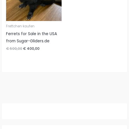
Frettchen kaufen
Ferrets for Sale in the USA
from Sugar-Gliders.de
Ursprünglicher
Aktueller
€
500,00
€
400,00
Preis
Preis
war:
ist:
€ 500,00
€ 400,00.