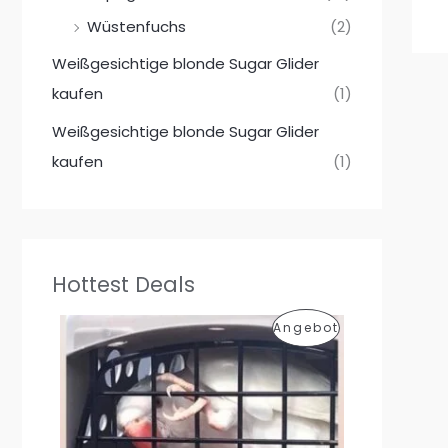
Wüstenfuchs
(2)
Weißgesichtige blonde Sugar Glider
kaufen
(1)
Weißgesichtige blonde Sugar Glider
kaufen
(1)
Hottest Deals
P
Angebot
R
O
D