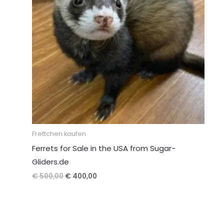
Frettchen kaufen
Ferrets for Sale in the USA from Sugar-
Gliders.de
Ursprünglicher
Aktueller
€
500,00
€
400,00
Preis
Preis
war:
ist:
€ 500,00
€ 400,00.