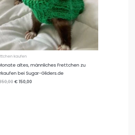
ettchen kaufen
Monate altes, männliches Frettchen zu
rkaufen bei Sugar-Gliders.de
Ursprünglicher
Aktueller
350,00
€
150,00
Preis
Preis
war:
ist:
€ 350,00
€ 150,00.