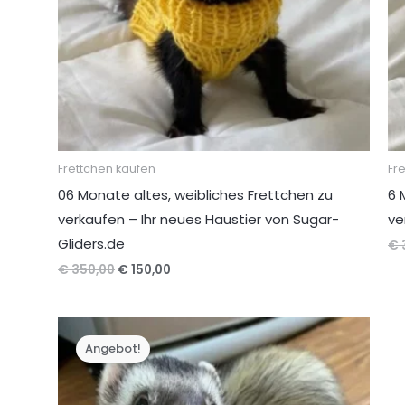
Frettchen kaufen
Fr
06 Monate altes, weibliches Frettchen zu
6 
verkaufen – Ihr neues Haustier von Sugar-
ve
Gliders.de
€
Ursprünglicher
Aktueller
€
350,00
€
150,00
Preis
Preis
war:
ist:
€ 350,00
€ 150,00.
Angebot!