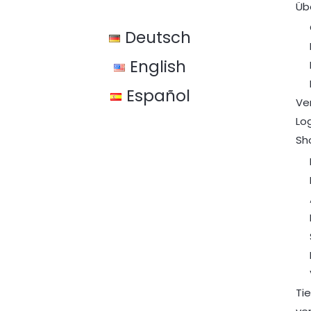
Üb
Deutsch
English
Español
Ve
Lo
Sh
Ti