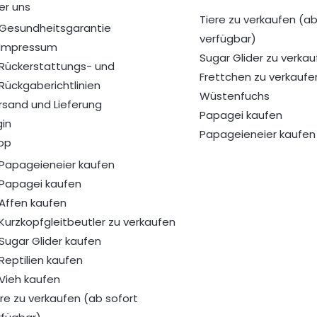
er uns
Tiere zu verkaufen (ab
Gesundheitsgarantie
verfügbar)
Impressum
Sugar Glider zu verkau
Rückerstattungs- und
Frettchen zu verkaufe
Rückgaberichtlinien
Wüstenfuchs
rsand und Lieferung
Papagei kaufen
gin
Papageieneier kaufen
op
Papageieneier kaufen
Papagei kaufen
Affen kaufen
Kurzkopfgleitbeutler zu verkaufen
Sugar Glider kaufen
Reptilien kaufen
Vieh kaufen
ere zu verkaufen (ab sofort