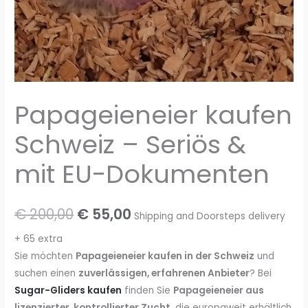
Papageieneier kaufen
Schweiz – Seriös &
mit EU-Dokumenten
Ursprünglicher
Aktueller
€
200,00
€
55,00
Shipping and Doorsteps delivery
Preis
Preis
+ 65 extra
Sie möchten
Papageieneier kaufen in der Schweiz
und
war:
ist:
suchen einen
zuverlässigen, erfahrenen Anbieter
? Bei
€ 200,00
€ 55,00.
Sugar-Gliders kaufen
finden Sie
Papageieneier aus
lizenzierter, kontrollierter Zucht
, die europaweit erhältlich