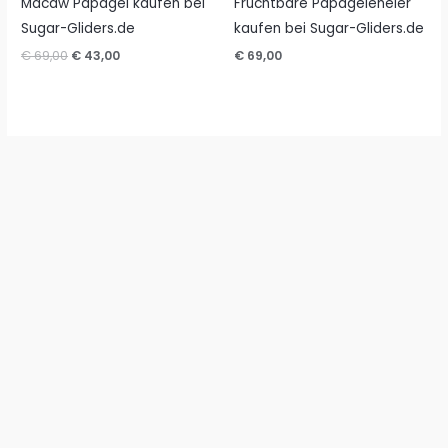
Macaw Papagei kaufen bei
Fruchtbare Papageieneier
Sugar-Gliders.de
kaufen bei Sugar-Gliders.de
Ursprünglicher
Aktueller
€
69,00
€
43,00
€
69,00
Preis
Preis
war:
ist:
€ 69,00
€ 43,00.