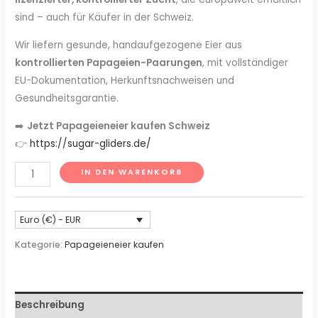
sind – auch für Käufer in der Schweiz.
Wir liefern gesunde, handaufgezogene Eier aus
kontrollierten Papageien-Paarungen
, mit vollständiger
EU-Dokumentation, Herkunftsnachweisen und
Gesundheitsgarantie.
➡️
Jetzt Papageieneier kaufen Schweiz
👉
https://sugar-gliders.de/
Papageieneier
IN DEN WARENKORB
kaufen
Schweiz
Euro (€) - EUR
–
Seriös
Kategorie:
Papageieneier kaufen
&
mit
EU-
Beschreibung
Dokumenten