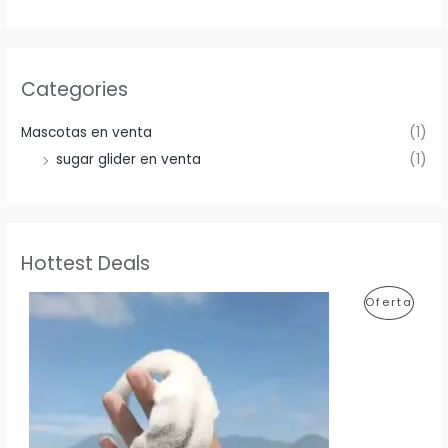
Categories
Mascotas en venta
(1)
sugar glider en venta
(1)
Hottest Deals
P
Oferta
R
O
D
U