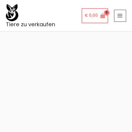
Ir
al
€
0,00
contenido
Tiere zu verkaufen