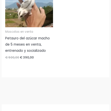
Mascotas en venta
Petauro del azúcar macho
de 5 meses en venta,
entrenado y socializado
El
El
€
500,00
€
390,00
precio
precio
original
actual
era:
es:
€ 500,00.
€ 390,00.